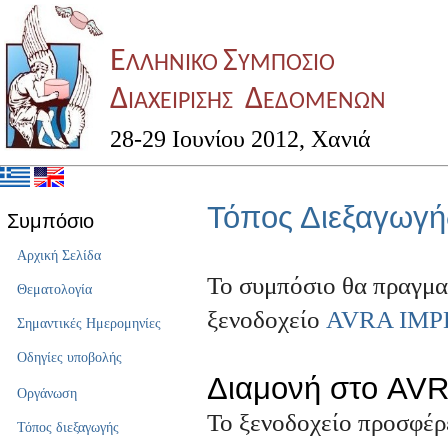
Ε
Σ
ΛΛΗΝΙΚΟ
ΥΜΠΟΣΙΟ
Δ
Δ
ΙΑΧΕΙΡΙΣΗΣ
ΕΔΟΜΕΝΩΝ
28-29 Ιουνίου 2012, Χανιά
Τόπος Διεξαγωγή
Συμπόσιο
Αρχική Σελίδα
Το συμπόσιο θα πραγματ
Θεματολογία
ξενοδοχείο
AVRA IMP
Σημαντικές Ημερομηνίες
Οδηγίες υποβολής
Διαμονή στο AVR
Οργάνωση
Το ξενοδοχείο προσφέρε
Τόπος διεξαγωγής